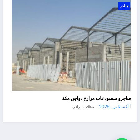
هناجر
عات زراعية في الطايف
هناجرو مستودعات م
1 أغسطس، 2026
مظلات الراقي