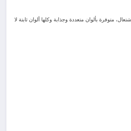
ل تصل إلى 85%، مصنوعة من مواد غير قابلة للاشتعال، متوفرة بألوان متعددة وجذابة وكلها ألوان ثابتة لا