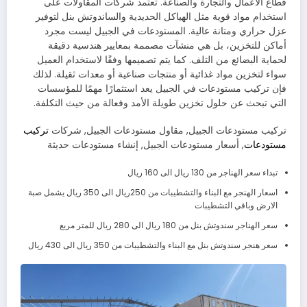
قطاع الأعمال والتجارة والصناعة. تعتمد شركات المقاولات على
استخدام مواد قوية مثل الهياكل الحديدية والساندوتش بنل لتوفير
عزل حراري ومتانة عالية. المستودعات في الجبيل ليست مجرد
أماكن للتخزين، بل هي منشآت مصممة بمعايير هندسية دقيقة
لحماية البضائع من التلف. كما يتم تصميمها وفقًا لاستخدام العميل
سواء لتخزين مواد غذائية أو منتجات صناعية أو معدات ثقيلة. لذلك
فإن تركيب مستودعات في الجبيل يعد استثمارًا مهمًا للمؤسسات
التي تبحث عن حلول تخزين طويلة الأمد وفعالة من حيث التكلفة.
تركيب مستودعات الجبيل, مقاول مستودعات الجبيل, شركات
تركيب
مستودعات
, أسعار مستودعات الجبيل, إنشاء مستودعات حديثة
تبداء سعر الهناجر من 130 ريال الى 160 ريال
اسعار الهنجر مع البناء والتشطيبات من 250ريال الى 350 ريال يشمل صبة
الارض وباقي التشطيبات
سعر الهناجر سندوتش بنل من 180 ريال الى 280 ريال للمتر مربع
سعر هنجر سندوتش بنل مع البناء والتشطيبات من 350 ريال الى 430 ريال