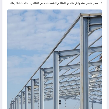
سعر هنجر سندوتش بنل مع البناء والتشطيبات من 350 ريال الى 430 ريال