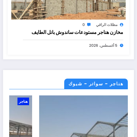
مظلات الراقي
0
مخازن هناجر مستودعات ساندوش بانل الطايف
5 أغسطس، 2026
هناجر - سواتر - شبوك
هناجر