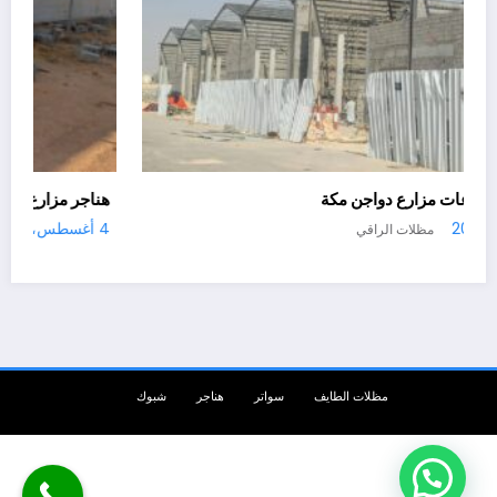
هناجرو مستودعات زراعية في الطايف
30 يوليو، 2026
مظلات الراقي
مظلات الطايف
سواتر
هناجر
شبوك