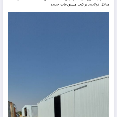
هياكل فولاذية,
تركيب مستودعات
جديدة