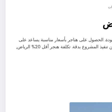
ية بالجودة. الحصول على هناجر بأسعار مناسبة يساعد على
توزيع الميزانية بشكل أفضل وتحقيق أقصى استفادة من الاستثمار. بالإضافة إلى ذلك، الاعتماد على مقاول محترف يضمن تنفيذ المشروع بدقة. تكلفة هنجر أقل 20% الرياض,