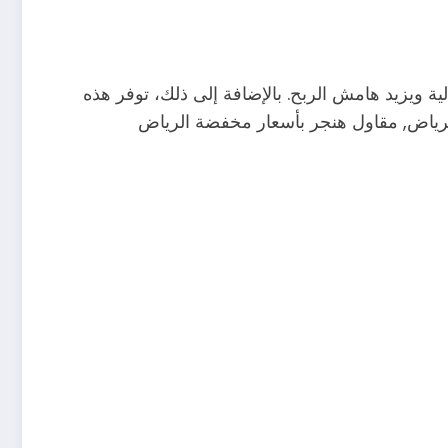
 للمستثمرين. انخفاض الأسعار بنسبة 20% يقلل التكاليف الإجمالية ويزيد هامش الربح. بالإضافة إلى ذلك، توفر هذه