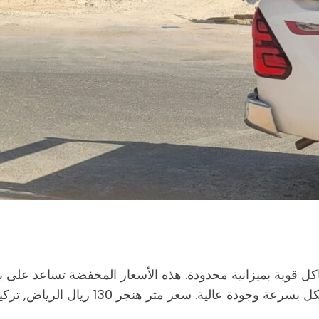
مرين بناء هياكل قوية بميزانية محدودة. هذه الأسعار المخفضة تساعد ع
ريال الرياض, تركيب هنجر اقتصادي الرياض, أرخص تكلفة هناجر الرياض