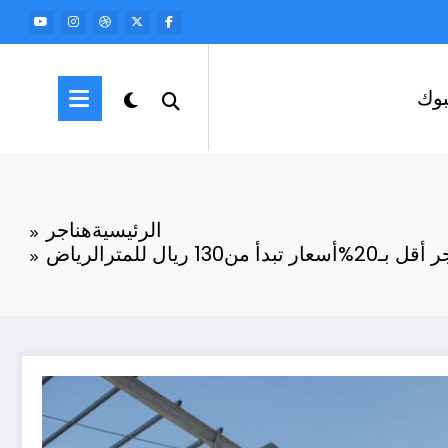
وك
الرئيسية
هناجر
دأ من130 ريال للمترالرياض