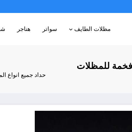
مظلات الطايف
سواتر
هناجر
شب
فخمة للمظلات
حداد جميع انواع ا