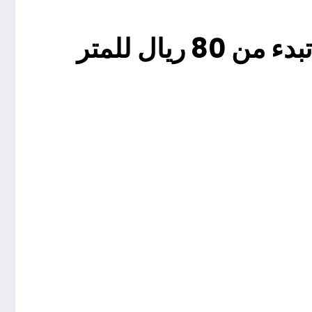
حداد مظلات سيارات مظلات رخيص في الطايف الاسعار تبدء من 80 ريال للمتر