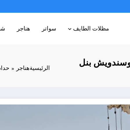
مظلات الطايف
سواتر
هناجر
شب
وسندويش بنل
الرئيسية
هناجر
حداد