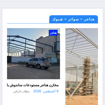
هناجر - سواتر - شبوك
ر
هناجر
مخازن هنا
6 أغسطس، 2026