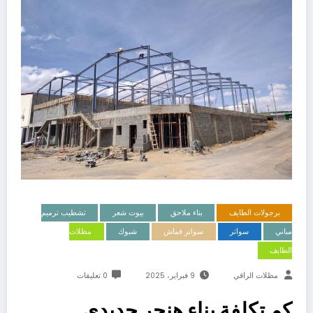
برجولات الطايف
بناء ملاحق
بيوت شعر
تشطيب ترميم
مباني
سواتر
سواتر قماش
شبوك
مظلات
الطايف
مظلات الراقي
9 فبراير، 2025
0 تعليقات
كم تكلفة بناء هنجر حديدي