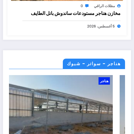
مظلات الراقي
0
مخازن هناجر مستودعات ساندوش بانل الطايف
5 أغسطس، 2026
هناجر - سواتر - شبوك
هناجر