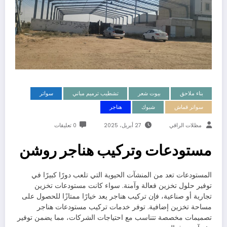
بناء ملاحق
بيوت شعر
تشطيب ترميم مباني
سواتر
سواتر قماش
شبوك
هناجر
مظلات الراقي
27 أبريل، 2025
0 تعليقات
مستودعات وتركيب هناجر روشن
المستودعات تعد من المنشآت الحيوية التي تلعب دورًا كبيرًا في
توفير حلول تخزين فعالة وآمنة. سواء كانت مستودعات تخزين
تجارية أو صناعية، فإن تركيب هناجر يعد خيارًا ممتازًا للحصول على
مساحة تخزين إضافية. توفر خدمات تركيب مستودعات هناجر
تصميمات مخصصة تتناسب مع احتياجات الشركات، مما يضمن توفير