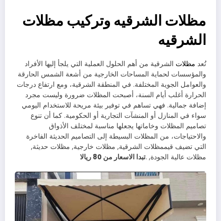
مظلات الشرقيه وتركيب مظلات
الشرقيه
تُعد
مظلات
الشرقية من أهم الحلول العملية التي يلجأ إليها الأفراد
والمؤسسات لحماية المساحات الخارجية من أشعة الشمس الحارقة
والعوامل الجوية المختلفة. في المنطقة الشرقية، ومع ارتفاع درجات
الحرارة أغلب أيام السنة، أصبحت المظلات ضرورة وليست مجرد
إضافة جمالية. فهي تساهم في توفير بيئة مريحة للاستخدام اليومي
سواء في المنازل أو المنشآت التجارية أو الحكومية. كما أن تنوع
تصاميم المظلات وخاماتها يجعلها مناسبة لمختلف الأذواق
والاحتياجات، من المظلات البسيطة إلى التصاميم الحديثة الفاخرة
التي تضيف قيممظلات الشرقية, مظلات خارجية, مظلات حديثة,
مظلات عالية الجودة, .
تبدا الاسعار من 80 ريالا