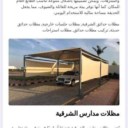
والمنتزهات، ويمكن تصميمها بأشكال متنوعة تناسب الطابع العام
للمكان. كما أنها توفر بيئة مريحة للعائلة والضيوف، مما يجعل
الحديقة مساحة مثالية للاستخدام اليومي.
مظلات حدائق الشرقية, مظلات جلسات خارجية, مظلات حدائق
حديثة, تركيب مظلات حدائق, مظلات استراحات
مظلات مدارس الشرقية
تُعتبر مظلات مدارس الشرقية عنصرًا أساسيًا في توفير بيئة تعليمية