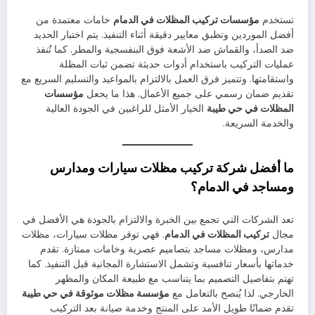
تستخدم
مؤسسات تركيب المظلات في الدمام
خامات معتمدة من
أفضل الموردين وتطبق معايير دقيقة أثناء التنفيذ. يتم اختبار الحديد
ضد الصدأ، والقماش ضد الأشعة فوق البنفسجية والمطر. كما تُنفذ
عمليات التركيب باستخدام أدوات حديثة تضمن ثبات المظلة
واستقامتها. وتتميز فرق العمل بالالتزام بالمواعيد والتسليم السريع مع
تقديم ضمان رسمي على جميع الأعمال. هذا ما يجعل
مؤسسات
المظلات في حي طيبة
الخيار الأمثل للراغبين في الجودة العالية
والخدمة السريعة.
ما أفضل شركة تركيب مظلات سيارات ومدارس
ومساجد في الدمام؟
تعد الشركات التي تجمع بين الخبرة والالتزام بالجودة هي الأفضل في
مجال
تركيب المظلات في الدمام
. فهي توفر مظلات سيارات، مظلات
مدارس، ومظلات مساجد بتصاميم عصرية وخامات ممتازة. تقدم
خدماتها بأسعار تنافسية وتشمل الاستشارة المجانية قبل التنفيذ. كما
تهتم بتفاصيل التصميم بما يتناسب مع طبيعة المكان والمظهر
الخارجي. لذا يُنصح بالتعامل مع
مؤسسة مظلات موثوقة في حي طيبة
تقدم ضمانًا طويل الأمد على المنتج وخدمة صيانة بعد التركيب