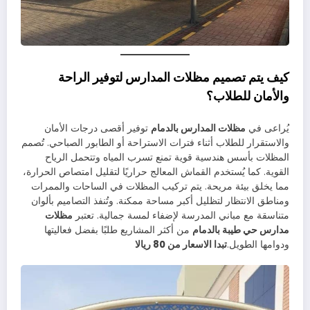
كيف يتم تصميم مظلات المدارس لتوفير الراحة
والأمان للطلاب؟
يُراعى في
مظلات المدارس بالدمام
توفير أقصى درجات الأمان
والاستقرار للطلاب أثناء فترات الاستراحة أو الطابور الصباحي. تُصمم
المظلات بأسس هندسية قوية تمنع تسرب المياه وتتحمل الرياح
القوية. كما يُستخدم القماش المعالج حراريًا لتقليل امتصاص الحرارة،
مما يخلق بيئة مريحة. يتم تركيب المظلات في الساحات والممرات
ومناطق الانتظار لتظليل أكبر مساحة ممكنة. وتُنفذ التصاميم بألوان
متناسقة مع مباني المدرسة لإضفاء لمسة جمالية. تعتبر
مظلات
مدارس حي طيبة بالدمام
من أكثر المشاريع طلبًا بفضل فعاليتها
ودوامها الطويل.
تبدا الاسعار من 80 ريالا