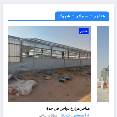
هناجر - سواتر - شبوك
هناجر
مستودعات زراعية في الطايف
هناجرو مستود
1 أغسطس، 2026
مظلات الراقي