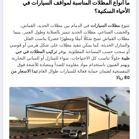
ما أنواع المظلات المناسبة لمواقف السيارات في
الأحياء السكنية؟
تتنوع
مظلات السيارات
في الدمام بين مظلات الحديد، القماش،
والخشب الصناعي. مظلات الحديد تتميز بالصلابة وطول العمر، بينما
مظلات القماش تمنح شكلًا أنيقًا ومظهرًا عصريًا يناسب الفلل
والمنازل الحديثة. كما يمكن تنفيذ مظلات على شكل هرمي أو قوسي
أو سحب حسب المساحة المطلوبة. يوفر
تركيب المظلات في حي
طيبة
حلولًا تناسب كل الاحتياجات، سواء للمنازل أو للمباني التجارية.
ويهتم الفنيون باستخدام مواد مقاومة للصدأ ومضادة للأشعة فوق
البنفسجية لضمان حماية فعالة للسيارات طوال العام.
تبدا الاسعار من
80 ريالا