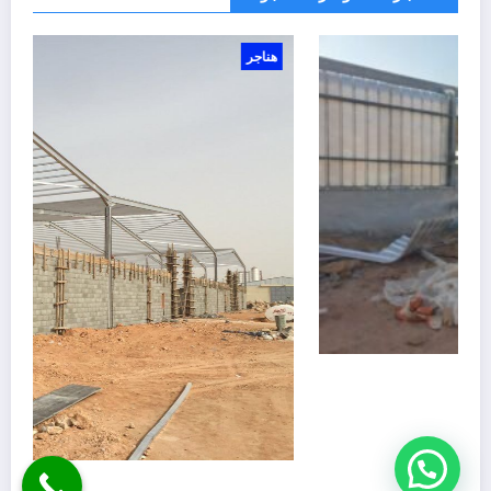
هناجر
مزارع دواجن في جدة
مظلات الراقي
مخازن هناجر