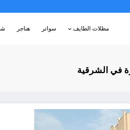
مظلات الطايف
سواتر
هناجر
شب
ة في الشرقية