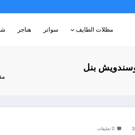
مظلات الطايف
سواتر
هناجر
شب
سندويش بنل
مق
0 تعليقات