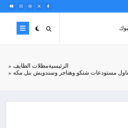
وك
الرئيسية
مظلات الطايف
اول مستودعات شنكو وهناجر وسندويش بنل مكه