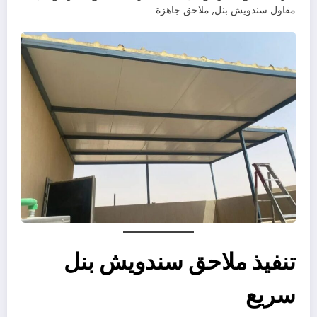
مقاول سندويش بنل, ملاحق جاهزة
تنفيذ ملاحق سندويش بنل
سريع