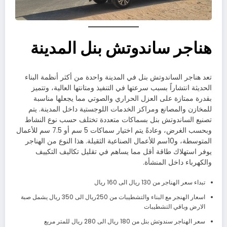
هناجر ساندوتش بنل المدينة
تعد هناجر الساندوتش بنل في المدينة واحدة من أكثر أنظمة البناء
الحديثة انتشاراً بسبب سرعتها في التنفيذ ومتانتها العالية، وتتميز
بقدرة ممتازة على العزل الحراري والصوتي مما يجعلها مناسبة
للمخازن والمصانع ومراكز الخدمات اللوجستية داخل المدينة. يتم
تصنيع الساندوتش بنل بسماكات متعددة تختلف حسب نوع النشاط
وبحسب الغرض، وعادةً يتم اختيار سماكات 5 سم أو 7.5 سم للأعمال
المتوسطة، و10سم للأعمال الصناعية الثقيلة. هذا النوع من الهناجر
يوفر استهلاك طاقة أقل مما يساهم في تقليل تكاليف التكييف
والكهرباء داخل المنشأة.
تبداء سعر الهناجر من 130 ريال الى 160 ريال
اسعار الهنجر مع البناء والتشطيبات من 250ريال الى 350 ريال يشمل صبة
الارض وباقي التشطيبات
سعر الهناجر سندوتش بنل من 180 ريال الى 280 ريال للمتر مربع