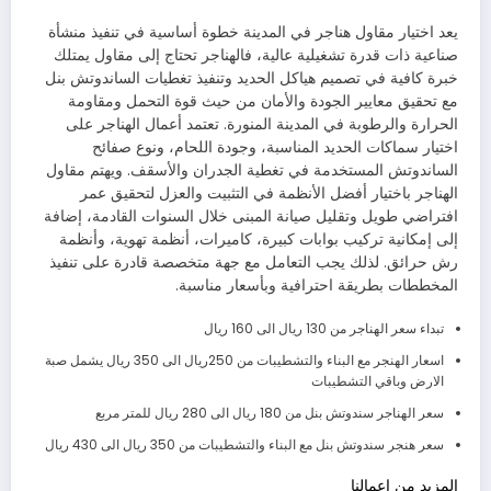
يعد اختيار مقاول هناجر في المدينة خطوة أساسية في تنفيذ منشأة
صناعية ذات قدرة تشغيلية عالية، فالهناجر تحتاج إلى مقاول يمتلك
خبرة كافية في تصميم هياكل الحديد وتنفيذ تغطيات الساندوتش بنل
مع تحقيق معايير الجودة والأمان من حيث قوة التحمل ومقاومة
الحرارة والرطوبة في المدينة المنورة. تعتمد أعمال الهناجر على
اختيار سماكات الحديد المناسبة، وجودة اللحام، ونوع صفائح
الساندوتش المستخدمة في تغطية الجدران والأسقف. ويهتم مقاول
الهناجر باختيار أفضل الأنظمة في التثبيت والعزل لتحقيق عمر
افتراضي طويل وتقليل صيانة المبنى خلال السنوات القادمة، إضافة
إلى إمكانية تركيب بوابات كبيرة، كاميرات، أنظمة تهوية، وأنظمة
رش حرائق. لذلك يجب التعامل مع جهة متخصصة قادرة على تنفيذ
المخططات بطريقة احترافية وبأسعار مناسبة.
تبداء سعر الهناجر من 130 ريال الى 160 ريال
اسعار الهنجر مع البناء والتشطيبات من 250ريال الى 350 ريال يشمل صبة
الارض وباقي التشطيبات
سعر الهناجر سندوتش بنل من 180 ريال الى 280 ريال للمتر مربع
سعر هنجر سندوتش بنل مع البناء والتشطيبات من 350 ريال الى 430 ريال
المزيد من اعمالنا