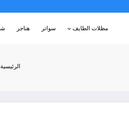
مظلات الطايف
سواتر
هناجر
شب
الرئيسية
م