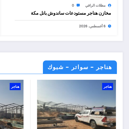
مظلات الراقي
0
مخازن هناجر مستودعات ساندوش بانل مكة
6 أغسطس، 2026
هناجر - سواتر - شبوك
هناجر
هناجر