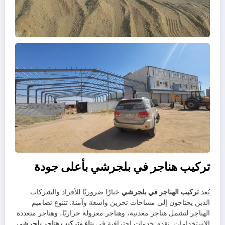
تركيب هناجر في بلجرشي بأعلى جودة
يُعد
تركيب الهناجر في بلجرشي
خيارًا ضروريًا للأفراد والشركات
الذين يحتاجون إلى مساحات تخزين واسعة وآمنة. تتنوع تصاميم
الهناجر لتشمل هناجر معدنية، وهناجر معزولة حراريًا، وهناجر متعددة
الاستخدامات. نقدم خدمات احترافية في
بناء وتركيب هناجر بلجرشي