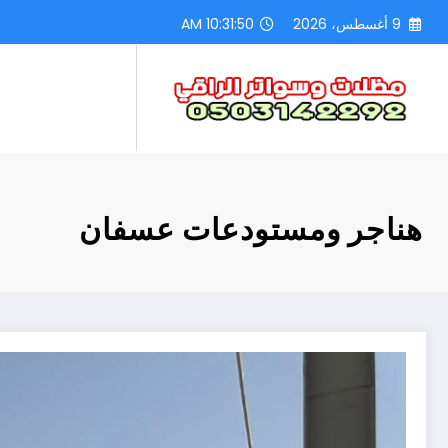
لتجاوز
9 أغسطس، 2026
10:31:52 AM
لى
لمحتوى
هناجر ومستودعات عسفان