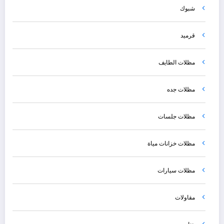
شبوك
قرميد
مظلات الطايف
مظلات جده
مظلات جلسات
مظلات خزانات مياة
مظلات سيارات
مقاولات