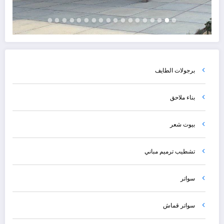
برجولات الطايف
بناء ملاحق
بيوت شعر
تشطيب ترميم مباني
سواتر
سواتر قماش