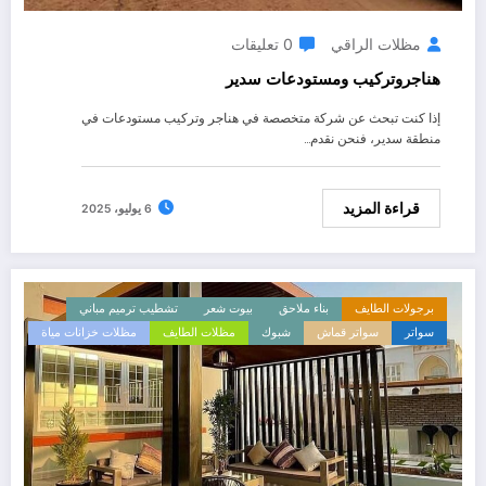
مظلات الراقي
0 تعليقات
هناجروتركيب ومستودعات سدير
إذا كنت تبحث عن شركة متخصصة في هناجر وتركيب مستودعات في
منطقة سدير، فنحن نقدم…
قراءة المزيد
6 يوليو، 2025
برجولات الطايف
بناء ملاحق
بيوت شعر
تشطيب ترميم مباني
سواتر
سواتر قماش
شبوك
مظلات الطايف
مظلات خزانات مياة