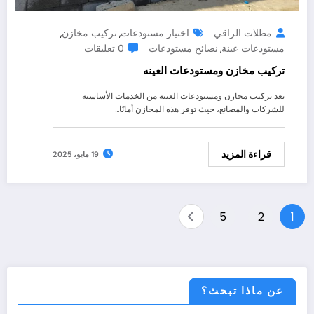
مظلات الراقي
اختيار مستودعات
تركيب مخازن
,
,
مستودعات عينة
نصائح مستودعات
0 تعليقات
,
تركيب مخازن ومستودعات العينه
يعد تركيب مخازن ومستودعات العينة من الخدمات الأساسية
للشركات والمصانع، حيث توفر هذه المخازن أمانًا…
قراءة المزيد
19 مايو، 2025
Posts
5
2
1
…
pagination
عن ماذا تبحث؟