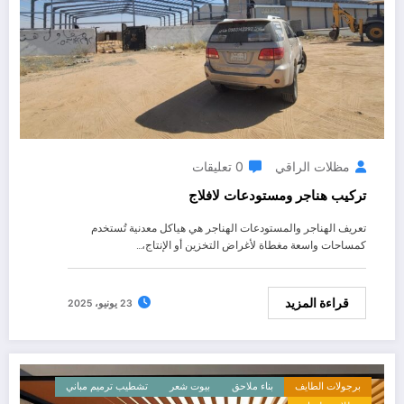
مظلات الراقي
0 تعليقات
تركيب هناجر ومستودعات لافلاج
تعريف الهناجر والمستودعات الهناجر هي هياكل معدنية تُستخدم
كمساحات واسعة مغطاة لأغراض التخزين أو الإنتاج،…
قراءة المزيد
23 يونيو، 2025
برجولات الطايف
بناء ملاحق
بيوت شعر
تشطيب ترميم مباني