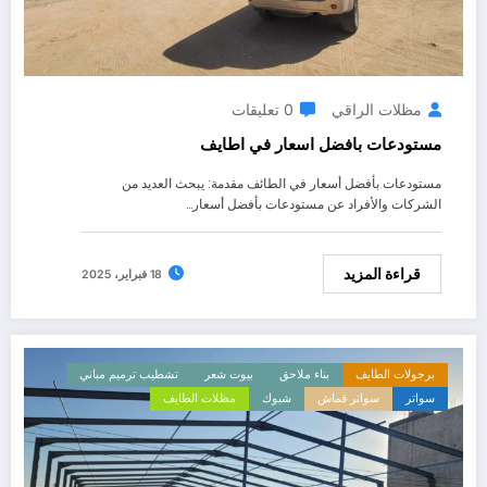
مظلات الراقي
0 تعليقات
مستودعات بافضل اسعار في اطايف
مستودعات بأفضل أسعار في الطائف مقدمة: يبحث العديد من
الشركات والأفراد عن مستودعات بأفضل أسعار…
قراءة المزيد
18 فبراير، 2025
برجولات الطايف
بناء ملاحق
بيوت شعر
تشطيب ترميم مباني
سواتر
سواتر قماش
شبوك
مظلات الطايف