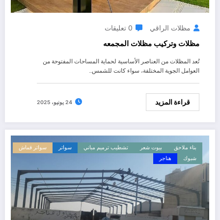
مظلات الراقي
0 تعليقات
مظلات وتركيب مظلات المجمعه
تُعد المظلات من العناصر الأساسية لحماية المساحات المفتوحة من
العوامل الجوية المختلفة، سواء كانت للشمس…
قراءة المزيد
24 يونيو، 2025
بناء ملاحق
بيوت شعر
تشطيب ترميم مباني
سواتر
سواتر قماش
شبوك
هناجر