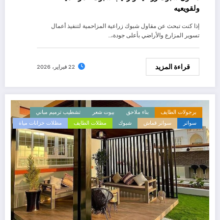
ولقويعيه
إذا كنت تبحث عن مقاول شبوك زراعية المزاحمية لتنفيذ أعمال
تسوير المزارع والأراضي بأعلى جودة،…
قراءة المزيد
22 فبراير، 2026
برجولات الطايف
بناء ملاحق
بيوت شعر
تشطيب ترميم مباني
سواتر
سواتر قماش
شبوك
مظلات الطايف
مظلات خزانات مياة