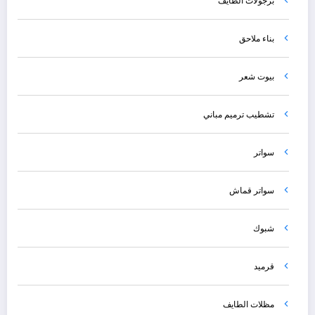
برجولات الطايف
بناء ملاحق
بيوت شعر
تشطيب ترميم مباني
سواتر
سواتر قماش
شبوك
قرميد
مظلات الطايف