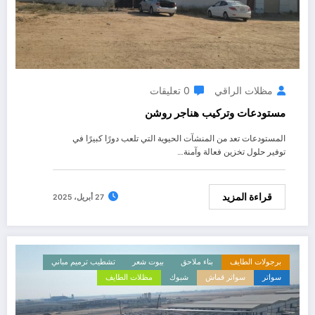
مظلات الراقي
0 تعليقات
مستودعات وتركيب هناجر روشن
المستودعات تعد من المنشآت الحيوية التي تلعب دورًا كبيرًا في
توفير حلول تخزين فعالة وآمنة.…
قراءة المزيد
27 أبريل، 2025
برجولات الطايف
بناء ملاحق
بيوت شعر
تشطيب ترميم مباني
سواتر
سواتر قماش
شبوك
مظلات الطايف