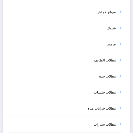
سواتر قماش
شبوك
قرميد
مظلات الطايف
مظلات جده
مظلات جلسات
مظلات خزانات مياة
مظلات سيارات