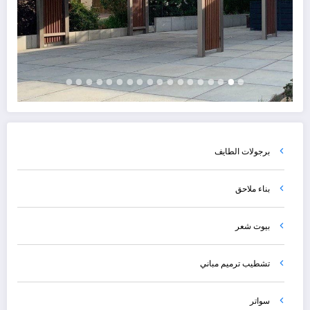
برجولات الطايف
بناء ملاحق
بيوت شعر
تشطيب ترميم مباني
سواتر