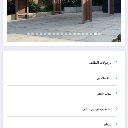
برجولات الطايف
بناء ملاحق
بيوت شعر
تشطيب ترميم مباني
سواتر