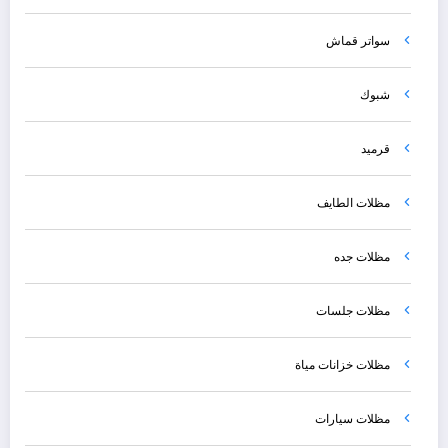
سواتر قماش
شبوك
قرميد
مظلات الطايف
مظلات جده
مظلات جلسات
مظلات خزانات مياة
مظلات سيارات