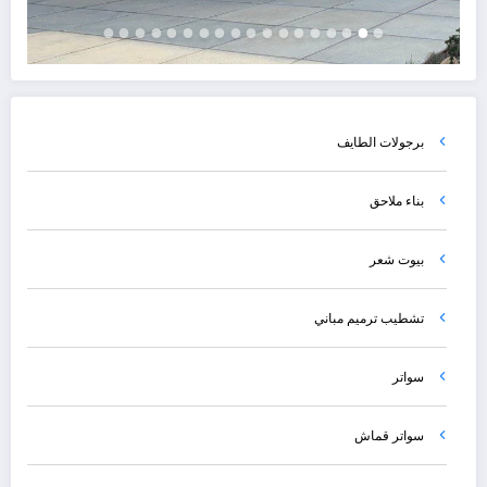
برجولات الطايف
بناء ملاحق
بيوت شعر
تشطيب ترميم مباني
سواتر
سواتر قماش