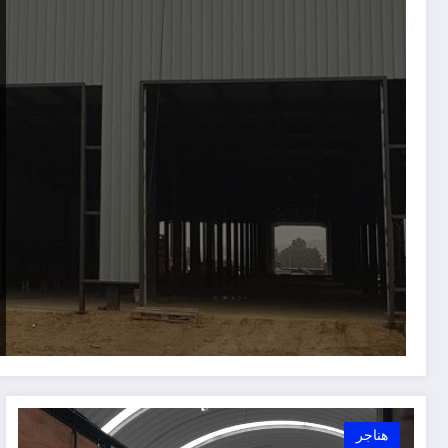
هناجر