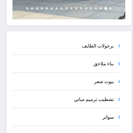
برجولات الطايف
بناء ملاحق
بيوت شعر
تشطيب ترميم مباني
سواتر