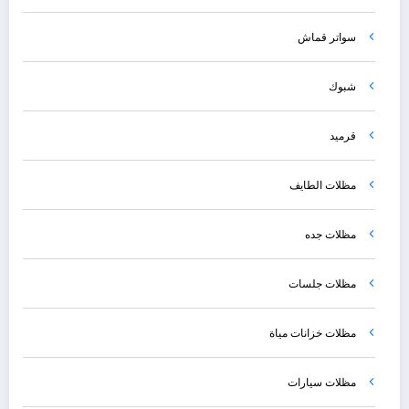
سواتر قماش
شبوك
قرميد
مظلات الطايف
مظلات جده
مظلات جلسات
مظلات خزانات مياة
مظلات سيارات