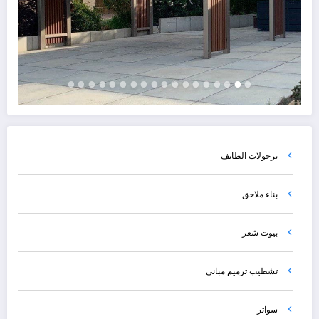
برجولات الطايف
بناء ملاحق
بيوت شعر
تشطيب ترميم مباني
سواتر