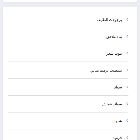
برجولات الطايف
بناء ملاحق
بيوت شعر
تشطيب ترميم مباني
سواتر
سواتر قماش
شبوك
قرميد