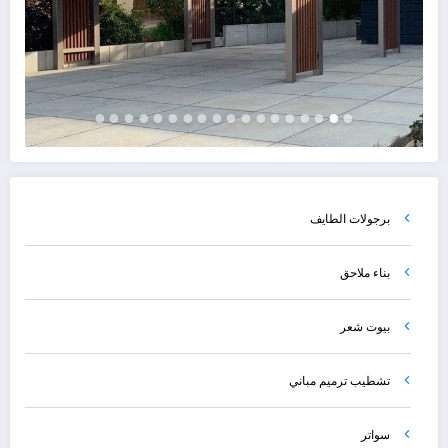
برجولات الطايف
بناء ملاحق
بيوت شعر
تشطيب ترميم مباني
سواتر