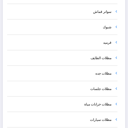
سواتر قماش
شبوك
قرميد
مظلات الطايف
مظلات جده
مظلات جلسات
مظلات خزانات مياة
مظلات سيارات