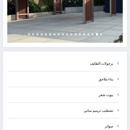
برجولات الطايف
بناء ملاحق
بيوت شعر
تشطيب ترميم مباني
سواتر