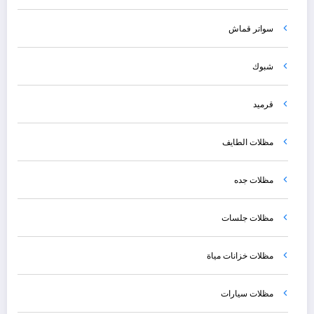
سواتر قماش
شبوك
قرميد
مظلات الطايف
مظلات جده
مظلات جلسات
مظلات خزانات مياة
مظلات سيارات