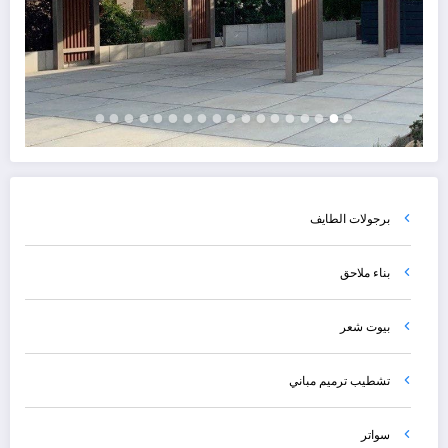
برجولات الطايف
بناء ملاحق
بيوت شعر
تشطيب ترميم مباني
سواتر