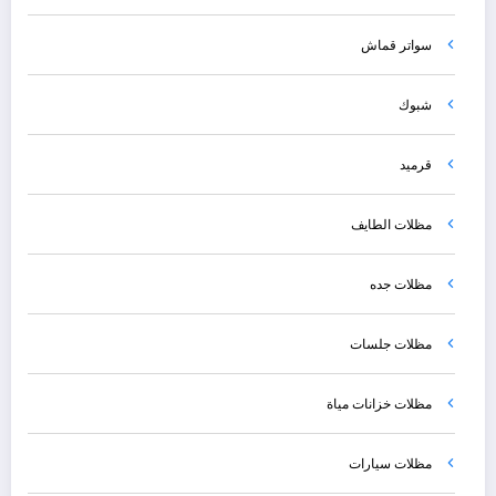
سواتر قماش
شبوك
قرميد
مظلات الطايف
مظلات جده
مظلات جلسات
مظلات خزانات مياة
مظلات سيارات