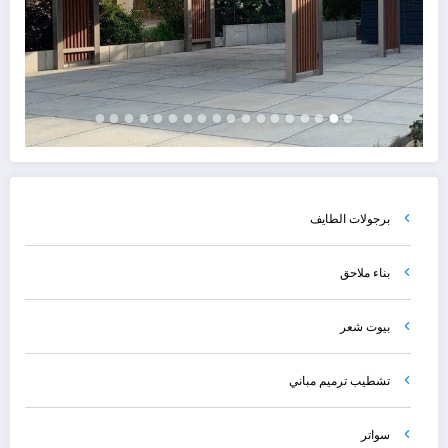
برجولات الطايف
بناء ملاحق
بيوت شعر
تشطيب ترميم مباني
سواتر