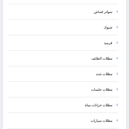
سواتر قماش
شبوك
قرميد
مظلات الطايف
مظلات جده
مظلات جلسات
مظلات خزانات مياة
مظلات سيارات