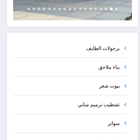
برجولات الطايف
بناء ملاحق
بيوت شعر
تشطيب ترميم مباني
سواتر