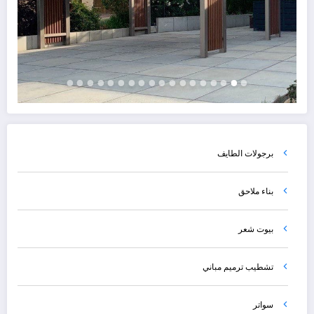
برجولات الطايف
بناء ملاحق
بيوت شعر
تشطيب ترميم مباني
سواتر