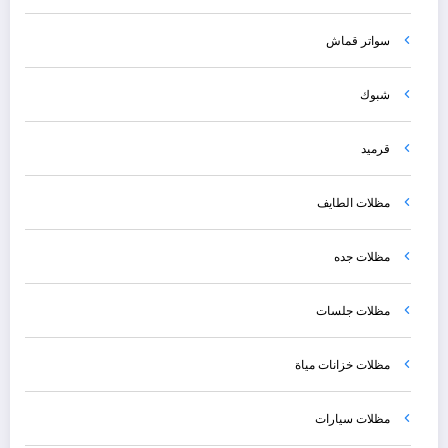
سواتر قماش
شبوك
قرميد
مظلات الطايف
مظلات جده
مظلات جلسات
مظلات خزانات مياة
مظلات سيارات