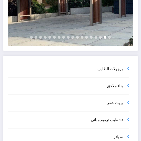
برجولات الطايف
بناء ملاحق
بيوت شعر
تشطيب ترميم مباني
سواتر