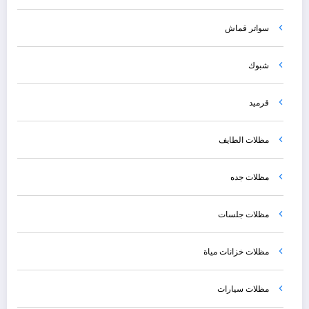
سواتر قماش
شبوك
قرميد
مظلات الطايف
مظلات جده
مظلات جلسات
مظلات خزانات مياة
مظلات سيارات