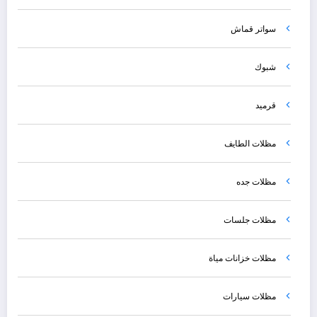
سواتر قماش
شبوك
قرميد
مظلات الطايف
مظلات جده
مظلات جلسات
مظلات خزانات مياة
مظلات سيارات