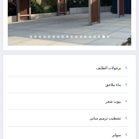
برجولات الطايف
بناء ملاحق
بيوت شعر
تشطيب ترميم مباني
سواتر