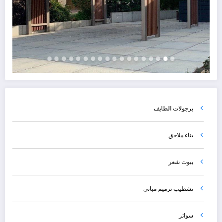
برجولات الطايف
بناء ملاحق
بيوت شعر
تشطيب ترميم مباني
سواتر