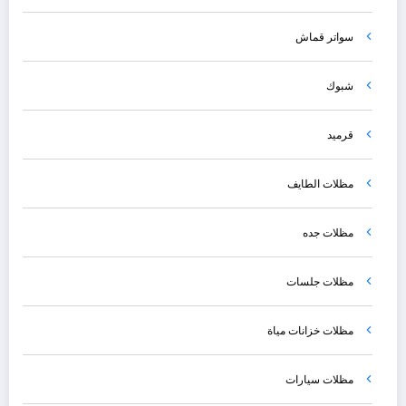
سواتر قماش
شبوك
قرميد
مظلات الطايف
مظلات جده
مظلات جلسات
مظلات خزانات مياة
مظلات سيارات