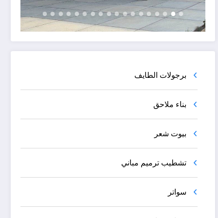
برجولات الطايف
بناء ملاحق
بيوت شعر
تشطيب ترميم مباني
سواتر