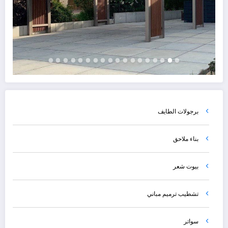
برجولات الطايف
بناء ملاحق
بيوت شعر
تشطيب ترميم مباني
سواتر