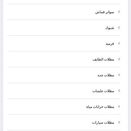
سواتر قماش
شبوك
قرميد
مظلات الطايف
مظلات جده
مظلات جلسات
مظلات خزانات مياة
مظلات سيارات