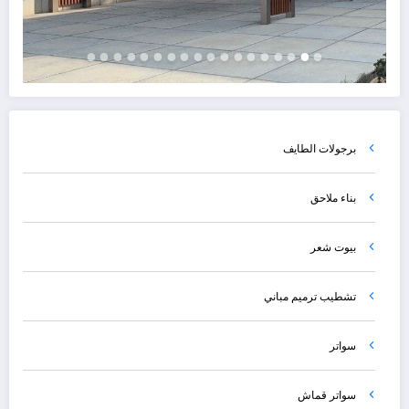
برجولات الطايف
بناء ملاحق
بيوت شعر
تشطيب ترميم مباني
سواتر
سواتر قماش