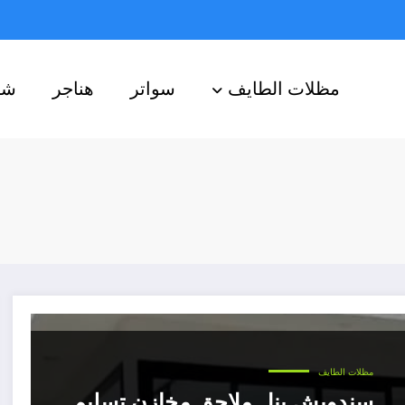
مظلات الطايف
سواتر
هناجر
شب
مظلات الطايف
سندويش بنل ملاحق مخازن تسليم