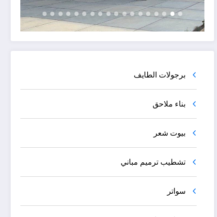
برجولات الطايف
بناء ملاحق
بيوت شعر
تشطيب ترميم مباني
سواتر