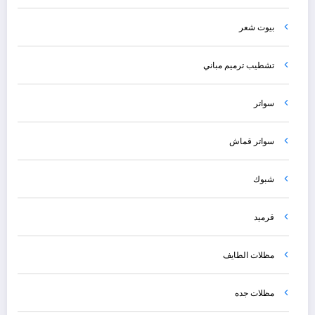
بيوت شعر
تشطيب ترميم مباني
سواتر
سواتر قماش
شبوك
قرميد
مظلات الطايف
مظلات جده