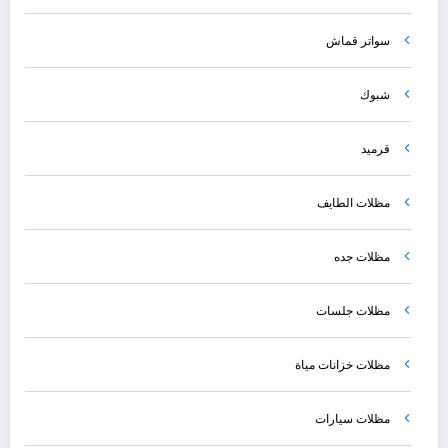
سواتر قماش
شبوك
قرميد
مظلات الطايف
مظلات جده
مظلات جلسات
مظلات خزانات مياة
مظلات سيارات