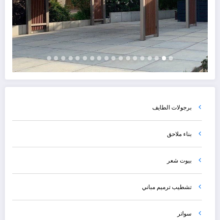
برجولات الطايف
بناء ملاحق
بيوت شعر
تشطيب ترميم مباني
سواتر