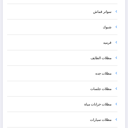
سواتر قماش
شبوك
قرميد
مظلات الطايف
مظلات جده
مظلات جلسات
مظلات خزانات مياة
مظلات سيارات