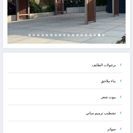
برجولات الطايف
بناء ملاحق
بيوت شعر
تشطيب ترميم مباني
سواتر