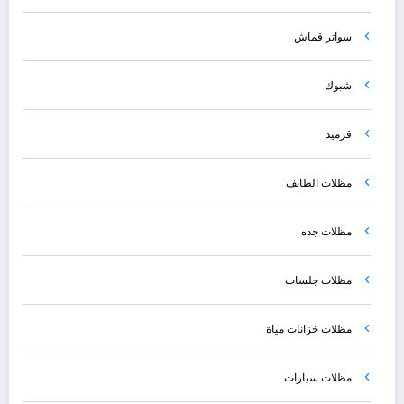
سواتر قماش
شبوك
قرميد
مظلات الطايف
مظلات جده
مظلات جلسات
مظلات خزانات مياة
مظلات سيارات