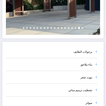
برجولات الطايف
بناء ملاحق
بيوت شعر
تشطيب ترميم مباني
سواتر