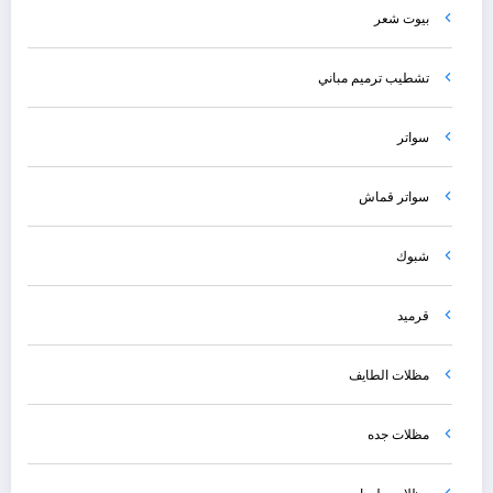
بيوت شعر
تشطيب ترميم مباني
سواتر
سواتر قماش
شبوك
قرميد
مظلات الطايف
مظلات جده