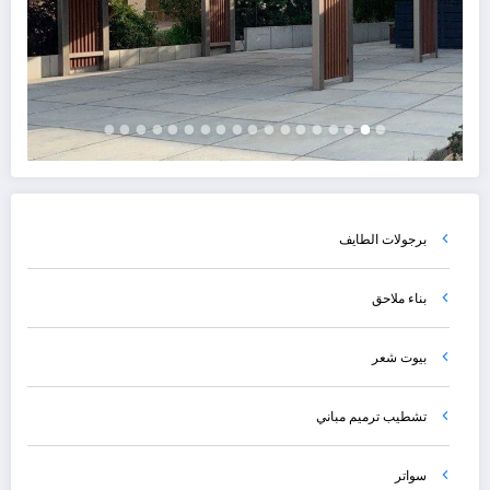
برجولات الطايف
بناء ملاحق
بيوت شعر
تشطيب ترميم مباني
سواتر