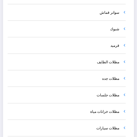
سواتر قماش
شبوك
قرميد
مظلات الطايف
مظلات جده
مظلات جلسات
مظلات خزانات مياة
مظلات سيارات